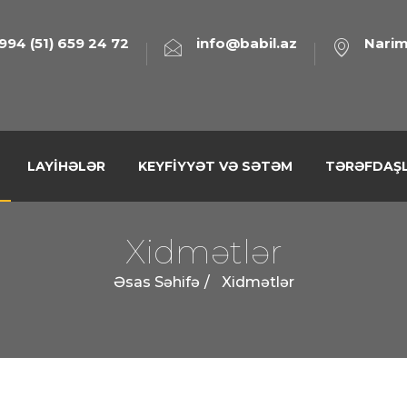
994 (51) 659 24 72
info@babil.az
Narim
LAYIHƏLƏR
KEYFIYYƏT VƏ SƏTƏM
TƏRƏFDAŞL
Xidmətlər
Əsas Səhifə
Xidmətlər