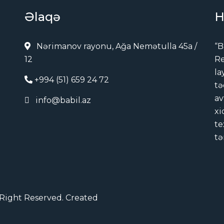
Əlaqə
H
Nərimanov rayonu, Ağa Nemətulla 45a /
“B
12
Re
la
+994 (51) 659 24 72
tə
av
info@babil.az
xi
te
tə
l Right Reserved. Created