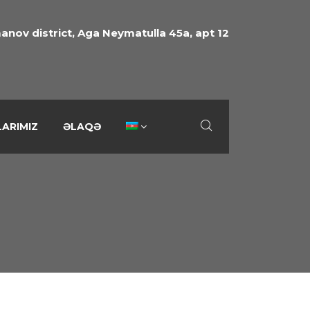
anov district, Aga Neymatulla 45a, apt 12
ARIMIZ
ƏLAQƏ