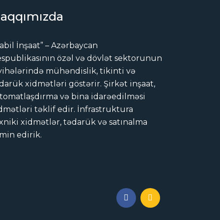
aqqımızda
abil İnşaat” – Azərbaycan
spublikasının özəl və dövlət sektorunun
yihələrində mühəndislik, tikinti və
darük xidmətləri göstərir. Şirkət inşaat,
tomatlaşdırma və bina idarəedilməsi
dmətləri təklif edir. İnfrastruktura
xniki xidmətlər, tədarük və satınalma
min edirik.